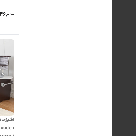
46,000
آشپزخان
 wooden
ناموجود