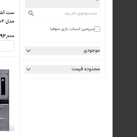
ست آشپز
مدل 8002 cabinet modern wooden
سرزمین اسباب بازی سوفیا
92,000
موجودی
محدوده قیمت