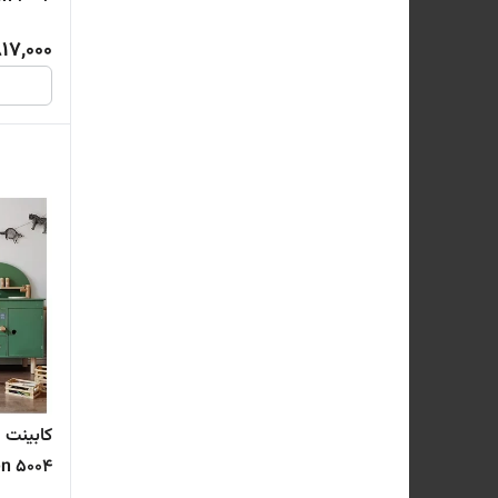
17,000
کابینت 
5004 cabinet Rustic wooden