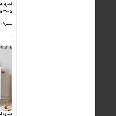
آشپزخان
3005 cabinet modern wooden
09,000
آشپزخان