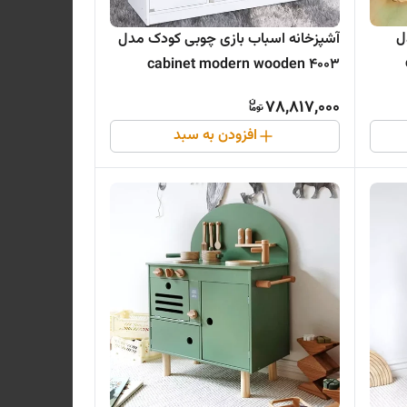
ل
آشپزخانه اسباب بازی چوبی کودک مدل
4003 cabinet modern wooden
78,817,000
افزودن به سبد