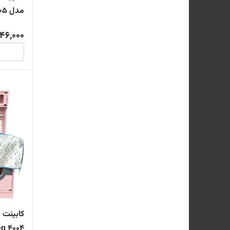
مدل 5005 cabinet Rustic wooden
46,000
کابینت 
4004 cabinet modern wooden