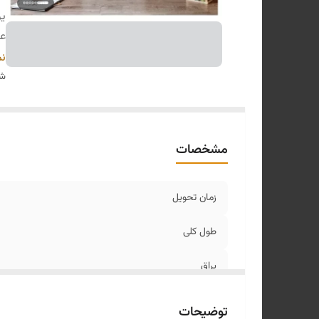
یر
عم
ار
نم
مت
شن
نو
مشخصات
زمان تحویل
طول کلی
یراق
عمق کلی
توضیحات