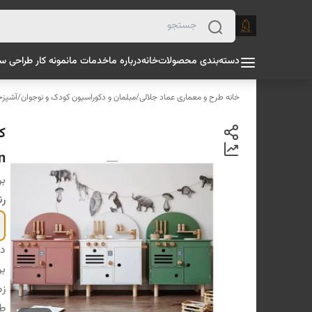
دسته‌بندی محصولات
خانه
درباره ما
خدمات ما
نمونه کار طراحی س
خانه طرح و معماری عماد جلالی
/
مبلمان و دکوراسیون کودک و نوجوان
/
آشپزخ
n
بر
ر
دس
بر
زم
طو