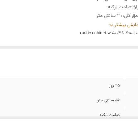
اق
:
صامت ترکیه
ق کلی
:
30 سانتی متر
تفاع کلی
:
78 سانتی متر
ایش بیشتر
ریال
:
پلی وود
اسه کالا
rustic cabinet w 5004
ع رنگ
:
پلی اورتان
25 روز
56 سانتی متر
صامت ترکیه
30 سانتی متر