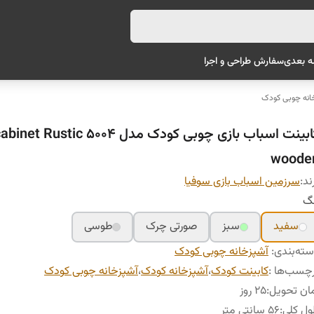
ه بعدی
سفارش طراحی و اجرا
انه چوبی کودک
کابینت اسباب بازی چوبی کودک مدل 5004 inet Rustic
woode
ند:
سرزمین اسباب بازی سوفیا
نگ
سفید
سبز
صورتی چرک
طوسی
ته‌بندی
:
آشپزخانه چوبی کودک
چسب‌ها :
کابینت کودک
،
آشپزخانه کودک
،
آشپزخانه چوبی کودک
ان تحویل
:
25 روز
ل کلی
:
56 سانتی متر