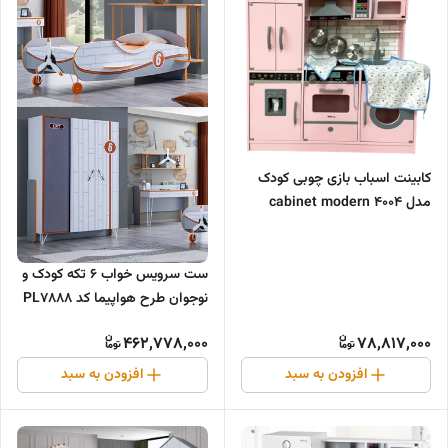
کابینت اسباب بازی چوبی کودک
مدل 4004 cabinet modern
wooden
ست سرویس خواب 6 تکه کودک و
نوجوان طرح هواپیما کد PL7888
462,778,000
78,817,000
افزودن به سبد
افزودن به سبد