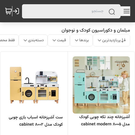
مبلمان و دکوراسیون کودک و نوجوان
پربازدیدترین
برندها
قیمت
دسته‌بندی
فقط محصو
آشپزخانه چند تکه چوبی کودک
ست آشپزخانه اسباب بازی چوبی
مدل 8005 cabinet modern
کودک مدل 8002 cabinet
wooden
modern wooden