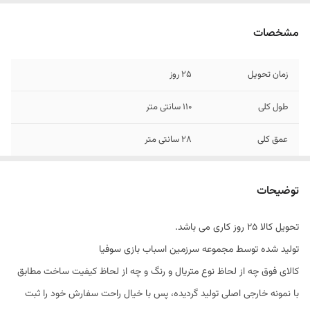
مشخصات
زمان تحویل
25 روز
طول کلی
110 سانتی متر
عمق کلی
28 سانتی متر
ارتفاع کلی
110 سانتی متر
توضیحات
متریال
پلی وود
تحویل کالا 25 روز کاری می باشد.
نوع رنگ
پلی اورتان
تولید شده توسط مجموعه سرزمین اسباب بازی سوفیا
یراق
صامت ترکیه
کالای فوق چه از لحاظ نوع متریال و رنگ و چه از لحاظ کیفیت ساخت مطابق
با نمونه خارجی اصلی تولید گردیده، پس با خیال راحت سفارش خود را ثبت