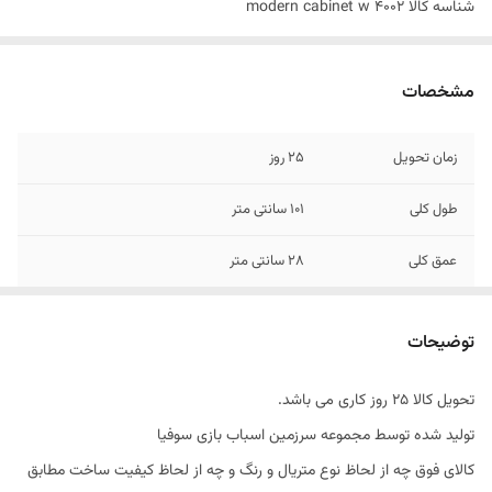
شناسه کالا
modern cabinet w 4002
مشخصات
زمان تحویل
25 روز
طول کلی
101 سانتی متر
عمق کلی
28 سانتی متر
ارتفاع کلی
101 سانتی متر
توضیحات
متریال
پلی وود
تحویل کالا 25 روز کاری می باشد.
نوع رنگ
پلی اورتان
تولید شده توسط مجموعه سرزمین اسباب بازی سوفیا
یراق
صامت ترکیه
کالای فوق چه از لحاظ نوع متریال و رنگ و چه از لحاظ کیفیت ساخت مطابق