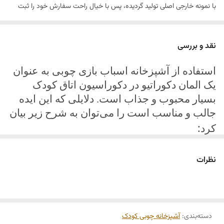
با نمونه خارجی اصلی تولید گردیده، پس با خیال راحت سفارش خود را ثبت
کنید.
فروش فقط در فروشگاه آنلاین مجموعه خانه طرح وردین
نقد و بررسی
استفاده از آشپزخانه اسباب بازی چوبی به عنوان
یک المان دکوراتیو در دکوراسیون اتاق کودک
بسیار محبوب و جذاب است. دلایلی که این ایده
جالب و مناسب است را می‌توان به شرح زیر بیان
:
کرد
جذابیت و زیبایی: آشپزخانه اسباب بازی چوبی
نظرات
دارای طراحی کلاسیک و جذابی است که به
دلیل ظاهر طبیعی چوب و نقوش دقیق، توجه و
تماشاگران را جلب می‌کند. این آیتم دکوراسیون
قابلیت افزودن جلوه‌ی زیبایی به اتاق کودک را
دسته‌بندی
:
آشپزخانه چوبی کودک
دارد و به طور خاص در دکوراسیون استایل