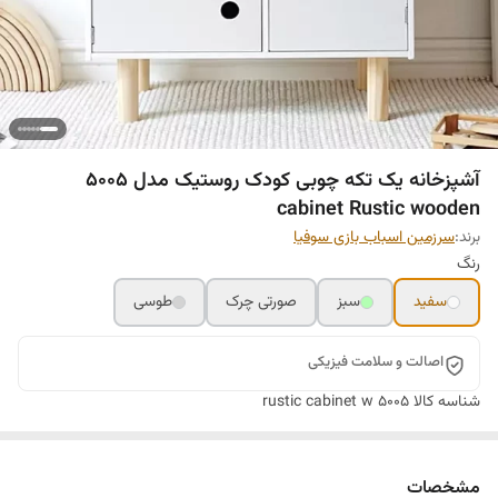
آشپزخانه یک تکه چوبی کودک روستیک مدل 5005
cabinet Rustic wooden
برند:
سرزمین اسباب بازی سوفیا
رنگ
سفید
سبز
صورتی چرک
طوسی
اصالت و سلامت فیزیکی
شناسه کالا
rustic cabinet w 5005
مشخصات