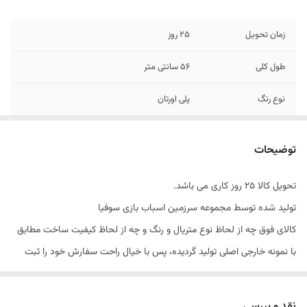
زمان تحویل
25 روز
طول کلی
56 سانتی متر
نوع رنگ
پلی اورتان
یراق
صامت ترکیه
توضیحات
عمق کلی
30 سانتی متر
تحویل کالا 25 روز کاری می باشد.
ارتفاع کلی
78 سانتی متر
تولید شده توسط مجموعه سرزمین اسباب بازی سوفیا
متریال
پلی وود
کالای فوق چه از لحاظ نوع متریال و رنگ و چه از لحاظ کیفیت ساخت مطابق
با نمونه خارجی اصلی تولید گردیده، پس با خیال راحت سفارش خود را ثبت
کنید.
فروش فقط در فروشگاه آنلاین مجموعه خانه طرح وردین
نقد و بررسی