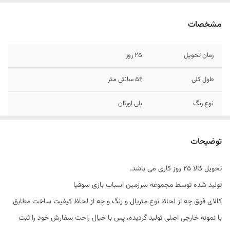
مشخصات
زمان تحویل
25 روز
طول کلی
56 سانتی متر
نوع رنگ
پلی اورتان
یراق
صامت ترکیه
توضیحات
عمق کلی
30 سانتی متر
تحویل کالا 25 روز کاری می باشد.
ارتفاع کلی
78 سانتی متر
تولید شده توسط مجموعه سرزمین اسباب بازی سوفیا
متریال
پلی وود
کالای فوق چه از لحاظ نوع متریال و رنگ و چه از لحاظ کیفیت ساخت مطابق
با نمونه خارجی اصلی تولید گردیده، پس با خیال راحت سفارش خود را ثبت