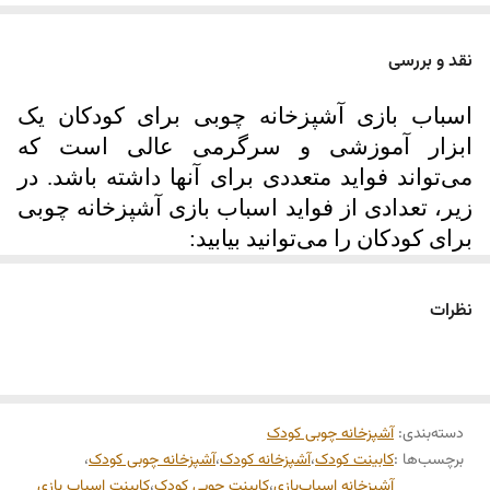
کنید.
فروش فقط در فروشگاه آنلاین مجموعه خانه طرح وردین
نقد و بررسی
اسباب بازی آشپزخانه چوبی برای کودکان یک
ابزار آموزشی و سرگرمی عالی است که
می‌تواند فواید متعددی برای آنها داشته باشد. در
زیر، تعدادی از فواید اسباب بازی آشپزخانه چوبی
برای کودکان را می‌توانید بیابید
:
تقویت مهارت‌های اجتماعی: آشپزی یکی از
نظرات
فعالیت‌هایی است که ممکن است کودکان در
زندگی روزمره با آن در تماس باشند. با بازی
آشپزخانه، کودکان می‌توانند مهارت‌های
اجتماعی خود را تقویت کنند، مانند همکاری،
دسته‌بندی
:
آشپزخانه چوبی کودک
تقسیم وظایف، ارتباط برقرار کردن با دیگران و
برچسب‌ها :
کابینت کودک
،
آشپزخانه کودک
،
آشپزخانه چوبی کودک
،
یادگیری از تجربیات مشترک
.
آشپزخانه اسباب‌بازی
،
کابینت چوبی کودک
،
کابینت اسباب بازی