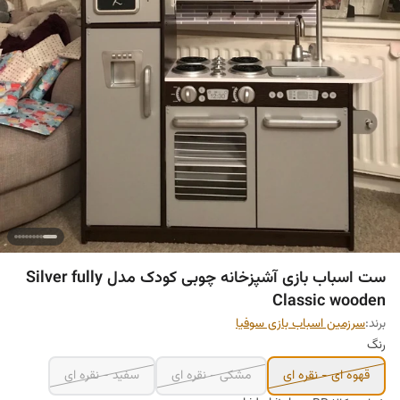
ست اسباب بازی آشپزخانه چوبی کودک مدل Silver fully
Classic wooden
برند:
سرزمین اسباب بازی سوفیا
رنگ
قهوه ای - نقره ای
مشکی - نقره ای
سفید - نقره ای