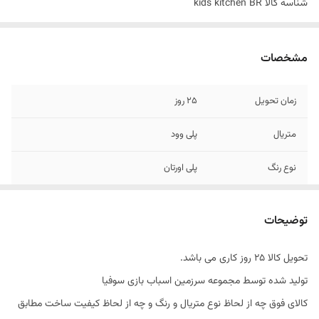
شناسه کالا
kids kitchen BR
مشخصات
زمان تحویل
25 روز
متریال
پلی وود
نوع رنگ
پلی اورتان
یراق
صامت ترکیه
توضیحات
طول یخچال
35 سانتی متر
تحویل کالا 25 روز کاری می باشد.
عمق کلی
28 سانتی متر
تولید شده توسط مجموعه سرزمین اسباب بازی سوفیا
طول لاندری
35 سانتی متر
کالای فوق چه از لحاظ نوع متریال و رنگ و چه از لحاظ کیفیت ساخت مطابق