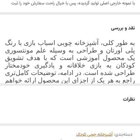
با نمونه خارجی اصلی تولید گردیده، پس با خیال راحت سفارش خود را ثبت
طول کابینت سینک و
70 سانتی متر
کنید.
گاز
فروش فقط در فروشگاه آنلاین مجموعه خانه طرح وردین
نقد و بررسی
ارتفاع کلی
110 سانتی متر
به طور کلی، آشپزخانه چوبی اسباب بازی با رنگ
پلی اورتان و طراحی به وسیله علم مونتسوری
یک محصول آموزشی است که با هدف تشویق
کودکان به بازی خلاقانه و یادگیری خودمختار
طراحی شده است. در ادامه، توضیحات کامل‌تری
راجع به هر یک از اجزای این محصول ارائه خواهم
:
داد
نظرات
آشپزخانه چوبی: آشپزخانه چوبی اسباب بازی
یک تقلید از آشپزخانه‌های واقعی است که برای
کودکان طراحی شده است. این آشپزخانه
شامل اجزایی مانند اجاق گاز با شعله‌های
مجازی، سینک با چشمه آب، کابینت‌ها، میز و
دسته‌بندی
:
آشپزخانه چوبی کودک
صندلی‌های کوچک است. طراحی آشپزخانه