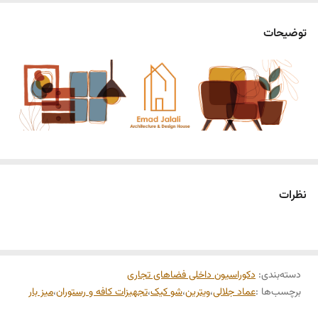
چراغ
نور افکن،LED روشنایی،LED,LED چراغ
نواری،LEDچراغ سقفی
توضیحات
ابعاد
ابعاد دلخواه و مورد نیاز
محل تولید
ایران
ویترین چوبی شکلات؛ ترکیبی از زیبایی، اصالت و کارایی
نظرات
وقتی صحبت از شکلات و شیرینی به میان می‌آید، اولین چیزی که ذهن هر
مشتری را جذب می‌کند، نحوه‌ی ارائه و نمایش محصول است. شکلات کالایی
دسته‌بندی
:
دکوراسیون داخلی فضاهای تجاری
لوکس، خوشمزه و پرطرفدار است که جلوه‌ی بصری آن می‌تواند نقش بزرگی در
برچسب‌ها :
عماد جلالی
،
ویترین
،
شو کیک
،
تجهیزات کافه و رستوران
،
میز بار
تصمیم خرید مشتری داشته باشد. در این میان، ویترین چوبی شکلات به عنوان