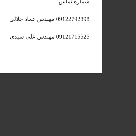
شماره تماس:
09122792898 مهندس عماد جلالی
09121715525 مهندس علی سیدی