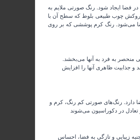
ر فضا ایجاد شود. رنگ صورتی ملایم به
 با روکش چوب طبیعی بلوط که سطح آن با
ضا می‌شود. رنگ کرم پوششی که بر روی
در طراحی کانترها و یخچال‌ها، استفاده از متریال سنگ مصنوعی کورین با فرم‌های قوسی، ابعاد و حجمی منحصر به فرد به آنها می‌بخشد. 
همچنین، تزئینات چشم‌نواز از جنس استیل با رنگ طلایی مات، این قطعات را به تمامیت زیبایی می‌رساند و جذابیت ظاهری آنها را افزایش 
طرح پتینه بر روی سقف با طرحی به شکل گل‌های زیبا، نقش بسیار مهمی در ایجاد جذابیت و زیبایی فضا دارد. رنگ‌های صورتی کم رنگ، کرم و 
همچنین، شلفی آویز از سقف که برای قرار دادن گل و گیاه طراحی شده است، علاوه بر اضافه کردن جنبه زیبایی و تازگی به فضا، احساس 