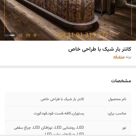
کانتر بار شیک با طراحی خاص
برند:
متفرقه
مشخصات
نام محصول
کانتر بار شیک با طراحی خاص
مناسب برای:
رستوران،کافه،فست فود,فودکورت
نور
LED، روشنایی LED، نورافکن LED، چراغ سقفی
LED، چراغ‌های نواری LED