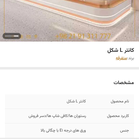
کانتر L شکل
برند:
متفرقه
مشخصات
نام محصول
کانتر L شکل
کاربرد محصول
رستوران ها/کافی شاپ ها/دسر فروش
جنس
ورق های درجه E1 با چگالی بالا