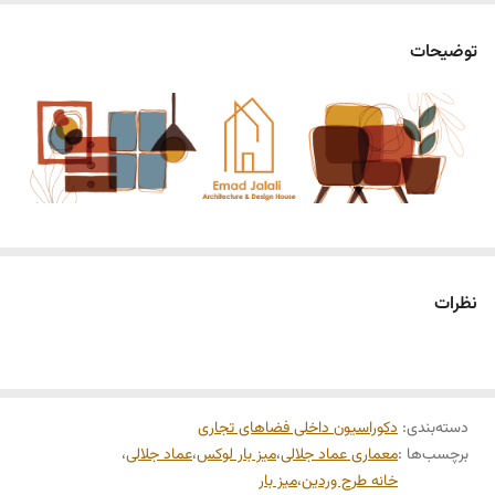
ابعاد
100*60*180 cm
توضیحات
خدمات
لوگوی سفارشی
اگر به‌دنبال طراحی حرفه‌ای و مدرن برای فضای کافه یا فودکورت خود هستید،
این مدل کانتر نوشیدنی یک گزینه ایده‌آل و کارآمد است. طراحی این کانتر با
نظرات
تمرکز بر زیبایی‌شناسی مینیمال، استفاده از متریال با کیفیت و رعایت اصول
ارگونومی انجام شده تا هم جلوه‌ای چشمگیر ایجاد کند و هم کارایی بالایی در
عملیات روزانه ارائه دهد.
دسته‌بندی
:
دکوراسیون داخلی فضاهای تجاری
استفاده از خطوط نرم و منحنی در طراحی لبه‌ها، جلوه‌ای لوکس و دعوت‌کننده
برچسب‌ها :
معماری عماد جلالی
،
میز بار لوکس
،
عماد جلالی
،
ایجاد کرده که تجربه مشتری را ارتقا می‌دهد.
خانه طرح وردین
،
میز بار