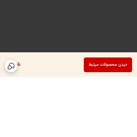
تغییر به لوگو یا نام برند شما را نیز دارد، به صورت برش CNC یا نورپردازی
پشت شیشه.
قابلیت سفارشی‌سازی بی‌نهایت
• انتخاب رنگ و متریال بدنه و صفحه رویه
• اضافه کردن لوگو یا نورپردازی برند شما
• طراحی اختصاصی برای جانمایی تجهیزات دلخواه (قهوه‌ساز، بلندر، یخ‌ساز
ناموجود
دیدن محصولات مرتبط
و…)
• ابعاد قابل تنظیم بر اساس فضای پروژه شما
✅ مزایای رقابتی این محصول نسبت به سایر مدل‌ها:
• طراحی حرفه‌ای با اصول معماری داخلی
برگشت به بالا
• تولید با استانداردهای صنعتی
• قابل استفاده در کافه، فودکورت، غرفه‌های نمایشگاهی، هتل‌ها و فضاهای