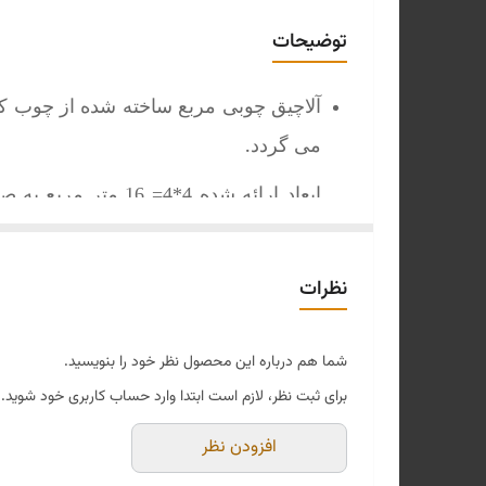
متریال سقف
توضیحات
ابعاد
آلاچیق چوبی مربع ساخته شده از چوب ک
فرم ظاهری
.
می گردد
ارتفاع
ابعاد ارائه شده 4*4= 16 متر مربع
به صورت
ابعاد ستون
اتصالات ستونها با پلیت های فلزی تقو
نظرات
توجه: تمام محصولات ما به صورت مونتاژ
شما هم درباره این محصول نظر خود را بنویسید.
هزینه حمل و نصب به عهده مجموعه خ
برای ثبت نظر، لازم است ابتدا وارد حساب کاربری خود شوید.
طرح وردین درخواست خود را اعلام فرمای
افزودن نظر