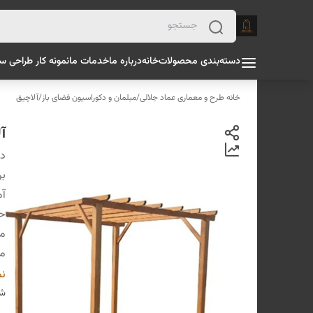
دسته‌بندی محصولات
خانه
درباره ما
خدمات ما
نمونه کار طراحی س
خانه طرح و معماری عماد جلالی
/
مبلمان و دکوراسیون فضای باز
/
آلاچیق
آل
دس
بر
آم
ح
مت
م
اب
نم
فر
شن
ار