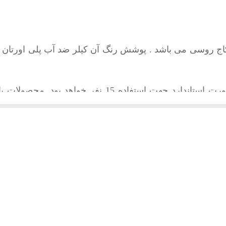
چوب روسی به صورت پرگولا
4 متر در 4 متر
اج روسی می باشد . پوشش رنگ آن کیلر ضد آب پلی اورتان 
مربع
230 سانتیمتر
 استاندارد جهت استفاده 15 نفر خواهد بود.
محصولات با 
10 * 10 سانتیمتر
یت شده اند. پوشش سقف به صورت پرگولا از چوب کاج روسی م
 نشده ارسال می شوند و کلیه لوازم نصب و بروشور نصب در 
انه طرح وردین می باشد. جهت دریافت خدمات نصب از 
ید تا هماهنگی های لازم جهت نصب انجام گردد.
این محصول جه