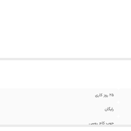
عاد ستون
:
10 * 10 سانتیمتر
25 روز کاری
رایگان
چوب کاج روسی