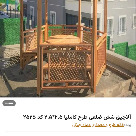
آلاچیق شش ضلعی طرح کاملیا 2.5*2.5 کد 2525
برند:
خانه طرح و معماری عماد جلالی