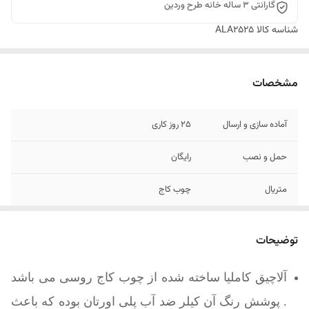
گارانتی 3 ساله خانه طرح وردین
شناسه کالا
ALA2525
مشخصات
آماده سازی و ارسال
25 روز کاری
حمل و نصب
رایگان
متریال
چوب کاج
متریال سقف
شینگل
توضیحات
ابعاد
2.5 متر در 2.5 متر
آلاچیق کاملیا ساخته شده از چوب کاج روسی می باشد
فرم ظاهری
شش ضلعی
. پوشش رنگ آن کیلر ضد آب پلی اورتان بوده که باعث