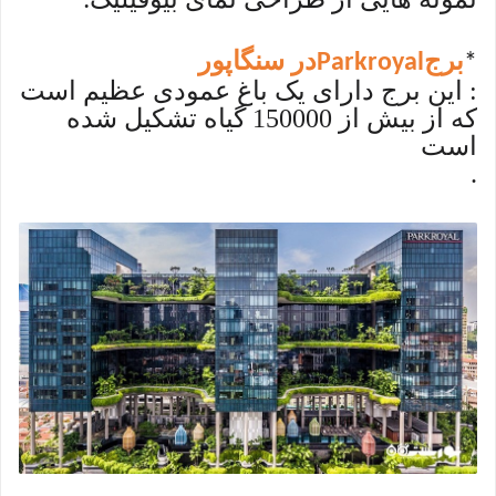
:
برج
در سنگاپور
Parkroyal
*
: این برج دارای یک باغ عمودی عظیم است
که از بیش از 150000 گیاه تشکیل شده
است
.