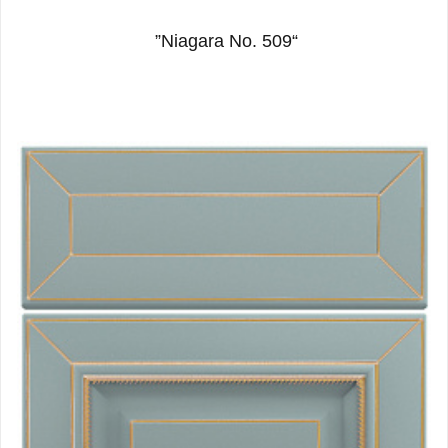
“Niagara No. 509”