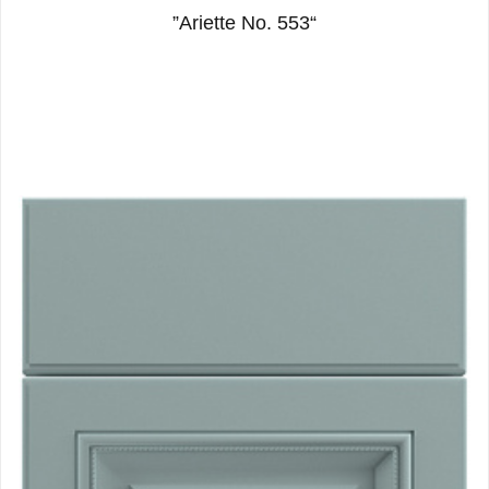
“Ariette No. 553”