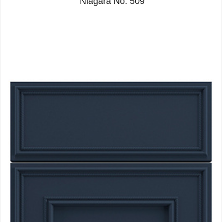
“Niagara No. 509”