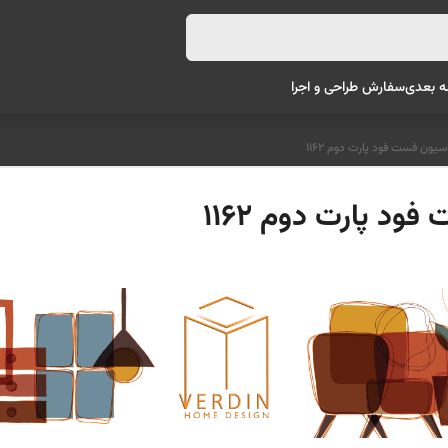
ه بعدی
سفارش طراحی و اجرا
یون فست فود پارت دوم 1162
د پارت دوم 1162