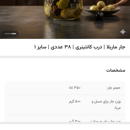
جار ماربلا | درب کانتینری | ۳۸ عددی | سایز 1
مشخصات
حجم جار:
350 cc
وزن جار برای عسل و
500 گرم
مربا:
وزن جار برای حبوبات:
300 گرم